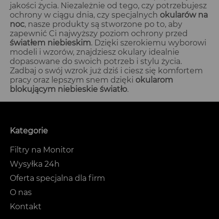
jakości życia. Niezależnie od tego, czy potrzebujesz
ochrony w ciągu dnia, czy specjalnych
okularów na
noc
, nasze produkty są stworzone po to, aby
zapewnić Ci najwyższy poziom ochrony przed
światłem niebieskim
. Dzięki szerokiemu wyborowi
modeli i wzorów, znajdziesz okulary idealnie
dopasowane do swoich potrzeb i stylu życia.
Zadbaj o swój wzrok już dziś i ciesz się komfortem
pracy oraz lepszym snem dzięki
okularom
blokującym niebieskie światło
.
Kategorie
Filtry na Monitor
Wysyłka 24h
Oferta specjalna dla firm
O nas
Kontakt