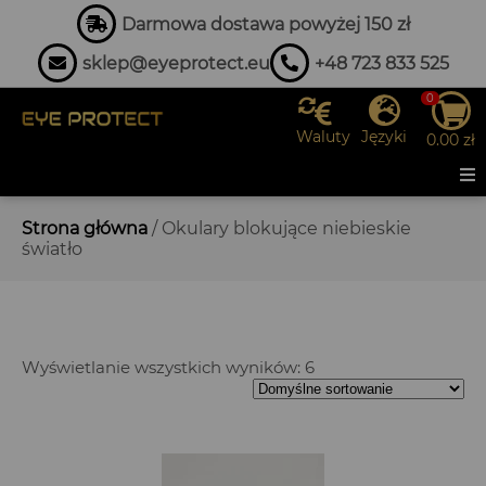
Darmowa dostawa powyżej 150 zł
sklep@eyeprotect.eu
+48 723 833 525
zł
-
0
Waluty
Języki
0.00
zł
Kolor
Czarny
Kategorie
Strona główna
/ Okulary blokujące niebieskie
światło
Okulary
blokujące
niebieskie
światło
Wyświetlanie wszystkich wyników: 6
FILTER