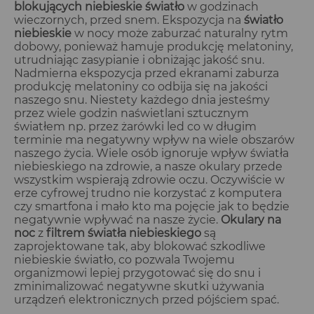
blokujących niebieskie światło
w godzinach
wieczornych, przed snem. Ekspozycja na
światło
niebieskie
w nocy może zaburzać naturalny rytm
dobowy, ponieważ hamuje produkcję melatoniny,
utrudniając zasypianie i obniżając jakość snu.
Nadmierna ekspozycja przed ekranami zaburza
produkcję melatoniny co odbija się na jakości
naszego snu. Niestety każdego dnia jesteśmy
przez wiele godzin naświetlani sztucznym
światłem np. przez żarówki led co w długim
terminie ma negatywny wpływ na wiele obszarów
naszego życia. Wiele osób ignoruje wpływ światła
niebieskiego na zdrowie, a nasze okulary przede
wszystkim wspierają zdrowie oczu. Oczywiście w
erze cyfrowej trudno nie korzystać z komputera
czy smartfona i mało kto ma pojęcie jak to będzie
negatywnie wpływać na nasze życie.
Okulary na
noc
z
filtrem światła niebieskiego
są
zaprojektowane tak, aby blokować szkodliwe
niebieskie światło, co pozwala Twojemu
organizmowi lepiej przygotować się do snu i
zminimalizować negatywne skutki używania
urządzeń elektronicznych przed pójściem spać.