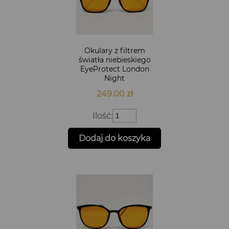
Okulary z filtrem
światła niebieskiego
EyeProtect London
Night
249.00
zł
ilość
Ilość:
Okulary
z
Dodaj do koszyka
filtrem
światła
niebieskiego
EyeProtect
London
Night