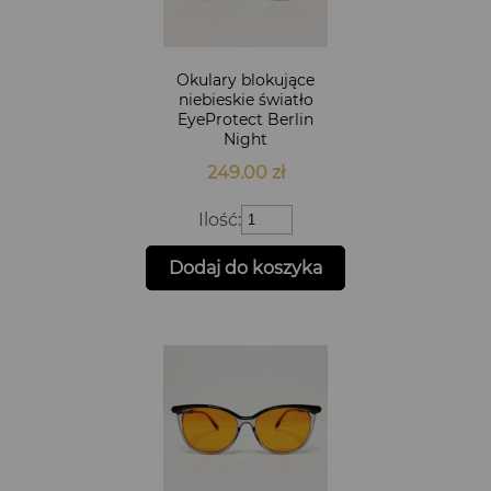
Okulary blokujące
niebieskie światło
EyeProtect Berlin
Night
249.00
zł
ilość
Ilość:
Okulary
blokujące
Dodaj do koszyka
niebieskie
światło
EyeProtect
Berlin
Night