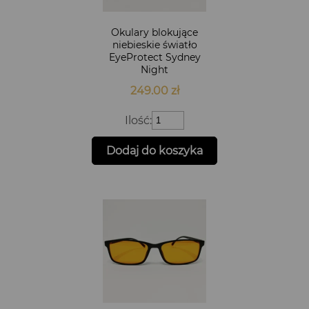
Okulary blokujące
niebieskie światło
EyeProtect Sydney
Night
249.00
zł
ilość
Ilość:
Okulary
blokujące
Dodaj do koszyka
niebieskie
światło
EyeProtect
Sydney
Night