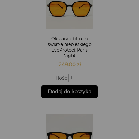
Okulary z filtrem
światła niebieskiego
EyeProtect Paris
Night
249.00
zł
ilość
Ilość:
Okulary
z
Dodaj do koszyka
filtrem
światła
niebieskiego
EyeProtect
Paris
Night