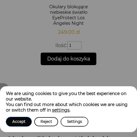
Okulary blokujące
niebieskie światło
EyeProtect Los
Angeles Night
249.00
zł
ilość
Ilość:
Okulary
blokujące
Dodaj do koszyka
niebieskie
światło
EyeProtect
Los
Angeles
Night
Filtry
We are using cookies to give you the best experience on
our website.
You can find out more about which cookies we are using
Zobacz także
Zobacz także
or switch them off in
settings
.
Zestawy
Okulary z filtrem światła niebieskiego
Accept
Reject
Settings