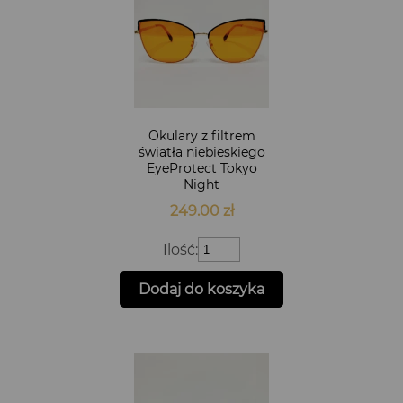
Okulary z filtrem
światła niebieskiego
EyeProtect Tokyo
Night
249.00
zł
ilość
Ilość:
Okulary
z
Dodaj do koszyka
filtrem
światła
niebieskiego
EyeProtect
Tokyo
Night