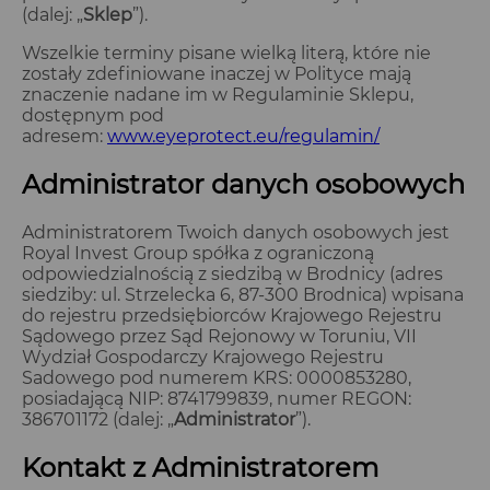
(dalej: „
Sklep
”).
Wszelkie terminy pisane wielką literą, które nie
zostały zdefiniowane inaczej w Polityce mają
znaczenie nadane im w Regulaminie Sklepu,
dostępnym pod
adresem:
www.eyeprotect.eu/regulamin/
Administrator danych osobowych
Administratorem Twoich danych osobowych jest
Royal Invest Group spółka z ograniczoną
odpowiedzialnością z siedzibą w Brodnicy (adres
siedziby: ul. Strzelecka 6, 87-300 Brodnica) wpisana
do rejestru przedsiębiorców Krajowego Rejestru
Sądowego przez Sąd Rejonowy w Toruniu, VII
Wydział Gospodarczy Krajowego Rejestru
Sadowego pod numerem KRS: 0000853280,
posiadającą NIP: 8741799839, numer REGON:
386701172 (dalej: „
Administrator
”).
Kontakt z Administratorem