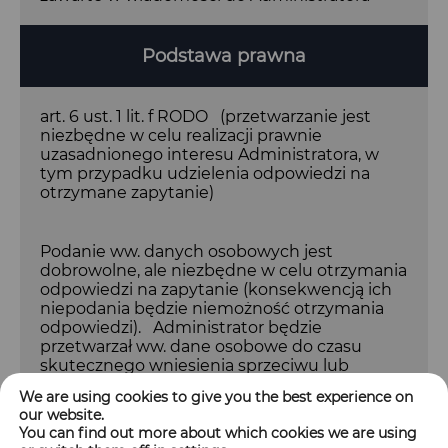
Podstawa prawna
art. 6 ust. 1 lit. f RODO (przetwarzanie jest
niezbędne w celu realizacji prawnie
uzasadnionego interesu Administratora, w
tym przypadku udzielenia odpowiedzi na
otrzymane zapytanie)
Podanie ww. danych osobowych jest
dobrowolne, ale niezbędne w celu otrzymania
odpowiedzi na zapytanie (konsekwencją ich
niepodania będzie niemożność otrzymania
odpowiedzi). Administrator będzie
przetwarzał ww. dane osobowe do czasu
skutecznego wniesienia sprzeciwu lub
osiągnięcia celu przetwarzania (w zależności
We are using cookies to give you the best experience on
od tego, które z wymienionych zdarzeń
our website.
nastąpi wcześniej).
You can find out more about which cookies we are using