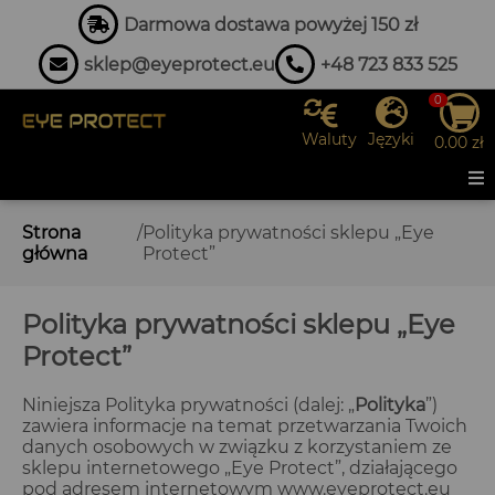
Darmowa dostawa powyżej 150 zł
sklep@eyeprotect.eu
+48 723 833 525
0
Waluty
Języki
0.00
zł
Strona
/
Polityka prywatności sklepu „Eye
główna
Protect”
Polityka prywatności sklepu „Eye
Protect”
Niniejsza Polityka prywatności (dalej: „
Polityka
”)
zawiera informacje na temat przetwarzania Twoich
danych osobowych w związku z korzystaniem ze
sklepu internetowego „Eye Protect”, działającego
pod adresem internetowym www.eyeprotect.eu