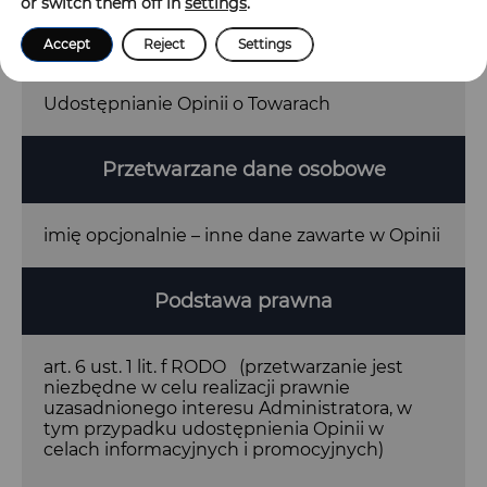
or switch them off in
settings
.
Cel przetwarzania
Accept
Reject
Settings
Udostępnianie Opinii o Towarach
Przetwarzane dane osobowe
imię opcjonalnie – inne dane zawarte w Opinii
Podstawa prawna
art. 6 ust. 1 lit. f RODO (przetwarzanie jest
niezbędne w celu realizacji prawnie
uzasadnionego interesu Administratora, w
tym przypadku udostępnienia Opinii w
celach informacyjnych i promocyjnych)