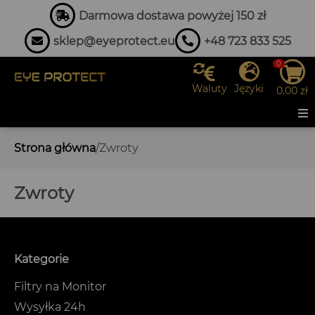
Darmowa dostawa powyżej 150 zł
sklep@eyeprotect.eu
+48 723 833 525
0
Waluty
Języki
0.00
zł
Strona główna
/
Zwroty
Zwroty
Kategorie
Filtry na Monitor
Wysyłka 24h