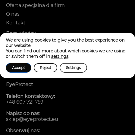
Oferta specjalna dla firm
O nas
Kontakt
Baza wiedzy
We are using cookies to give you the best experience on
Jak dobrać okulary do twarzy, oczu, włosów i
our website.
karnacji?
You can find out more about which cookies we are using
or switch them off in
settings
.
Okulary blokujące niebieskie światło – co mówi
nauka?
Accept
Reject
Settings
Najczęściej zadawane pytania
EyeProtect
Telefon kontaktowy:
+48 607 721 759
Napisz do nas:
sklep@eyeprotect.eu
Obserwuj nas: