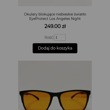
Okulary blokujące niebieskie światło
EyeProtect Los Angeles Night
249.00
zł
ilość
Ilość:
Okulary
blokujące
Dodaj do koszyka
niebieskie
światło
EyeProtect
Los
Angeles
Night