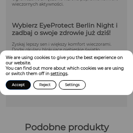
wieczornych aktywności.
Wybierz EyeProtect Berlin Night i
zadbaj o swoje zdrowie już dziś!
Zyskaj lepszy sen i większy komfort wieczorami.
Dodaj okulary blokujące niebieskie światło
EyeProtect Berlin Night do koszyka i przekonaj się,
We are using cookies to give you the best experience on
jak skutecznie mogą poprawić Twoją regenerację i
our website.
samopoczucie.
You can find out more about which cookies we are using
or switch them off in
settings
.
Odkryj także naszą linię
okularów blokujących
niebieskie światło na dzień
, które chronią Twoje oczy
Accept
Reject
Settings
przed światłem niebieskim podczas pracy i
codziennych aktywności!
Podobne produkty