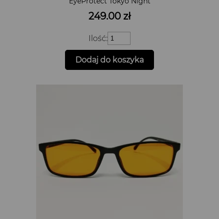
EyeProtect Tokyo Night
249.00
zł
ilość
Ilość:
Okulary
z
Dodaj do koszyka
filtrem
światła
niebieskiego
EyeProtect
Tokyo
Night