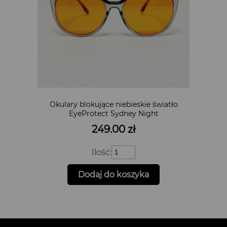
Okulary blokujące niebieskie światło
EyeProtect Sydney Night
249.00
zł
ilość
Ilość:
Okulary
blokujące
Dodaj do koszyka
niebieskie
światło
EyeProtect
Sydney
Night