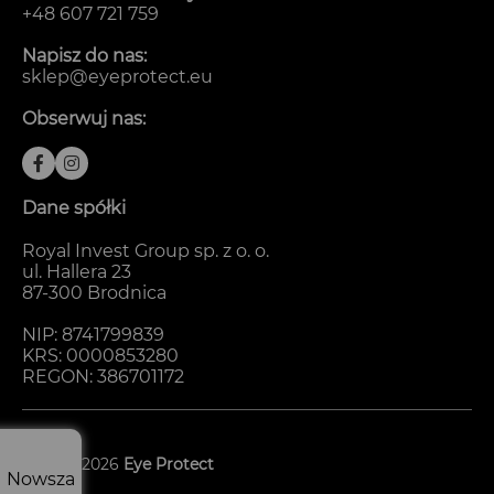
+48 607 721 759
Napisz do nas:
sklep@eyeprotect.eu
Obserwuj nas:
Dane spółki
Royal Invest Group sp. z o. o.
ul. Hallera 23
87-300 Brodnica
NIP: 8741799839
KRS: 0000853280
REGON: 386701172
© 2024-2026
Eye Protect
Nowsza