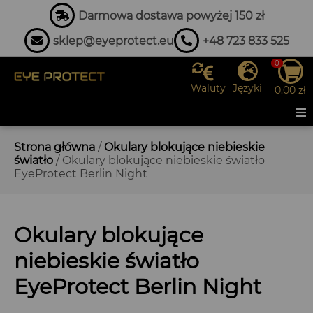
Darmowa dostawa powyżej 150 zł
sklep@eyeprotect.eu
+48 723 833 525
0
Waluty
Języki
0.00
zł
Strona główna
/
Okulary blokujące niebieskie
światło
/ Okulary blokujące niebieskie światło
EyeProtect Berlin Night
Okulary blokujące
niebieskie światło
EyeProtect Berlin Night