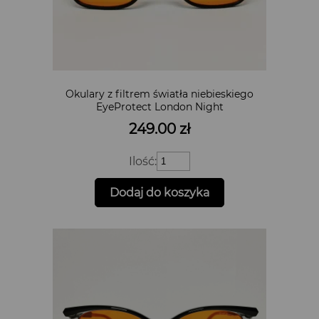
Okulary z filtrem światła niebieskiego
EyeProtect London Night
249.00
zł
ilość
Ilość:
Okulary
z
Dodaj do koszyka
filtrem
światła
niebieskiego
EyeProtect
London
Night