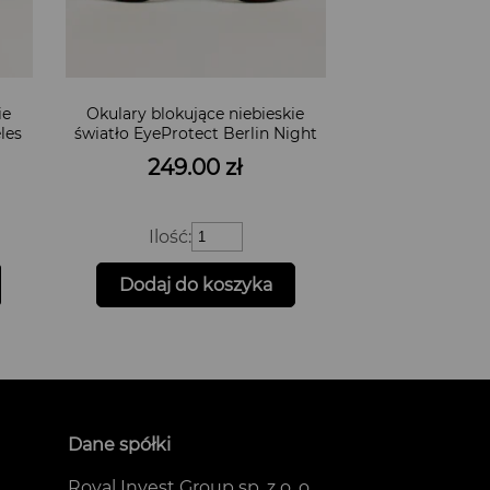
ie
Okulary blokujące niebieskie
les
światło EyeProtect Berlin Night
249.00
zł
ilość
Ilość:
Okulary
blokujące
Dodaj do koszyka
niebieskie
światło
EyeProtect
Berlin
Night
Dane spółki
Royal Invest Group sp. z o. o.