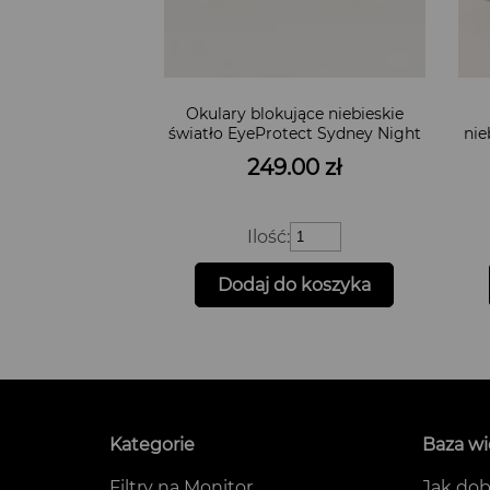
Okulary blokujące niebieskie
światło EyeProtect Sydney Night
nie
249.00
zł
ilość
Ilość:
Okulary
blokujące
Dodaj do koszyka
niebieskie
światło
EyeProtect
Sydney
Night
Kategorie
Baza w
Filtry na Monitor
Jak dob