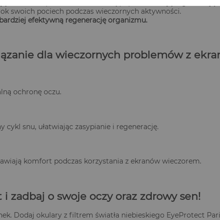
tają z ekranów przed snem, ale chcą poprawić swoją regenerację.
zrok swoich pociech podczas wieczornych aktywności.
 bardziej efektywną regenerację organizmu.
iązanie dla wieczornych problemów z ekr
ną ochronę oczu.
 cykl snu, ułatwiając zasypianie i regenerację.
awiają komfort podczas korzystania z ekranów wieczorem.
 i zadbaj o swoje oczy oraz zdrowy sen!
k. Dodaj okulary z filtrem światła niebieskiego EyeProtect Paris