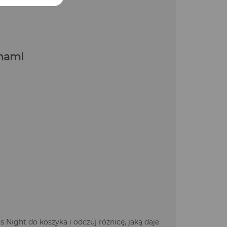
anami
 Night do koszyka i odczuj różnicę, jaką daje