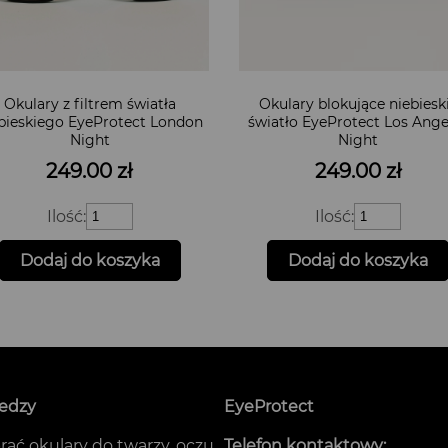
Okulary z filtrem światła
Okulary blokujące niebiesk
bieskiego EyeProtect London
światło EyeProtect Los Ange
Night
Night
249.00
zł
249.00
zł
ilość
ilość
Ilość:
Ilość:
Okulary
Okulary
z
blokujące
Dodaj do koszyka
Dodaj do koszyka
filtrem
niebieskie
światła
światło
niebieskiego
EyeProtect
EyeProtect
Los
London
Angeles
Night
Night
iedzy
EyeProtect
rać okulary do twarzy, oczu,
Telefon kontaktowy: