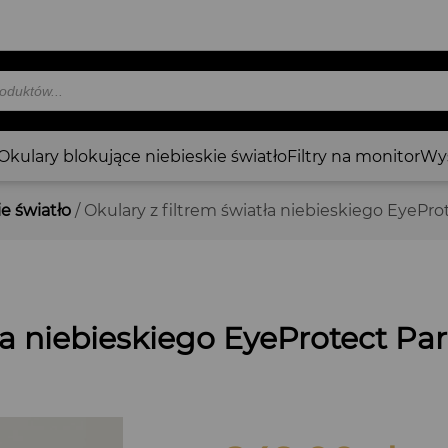
rka
w
Okulary blokujące niebieskie światło
Filtry na monitor
Wys
e światło
/ Okulary z filtrem światła niebieskiego EyePro
ła niebieskiego EyeProtect Par