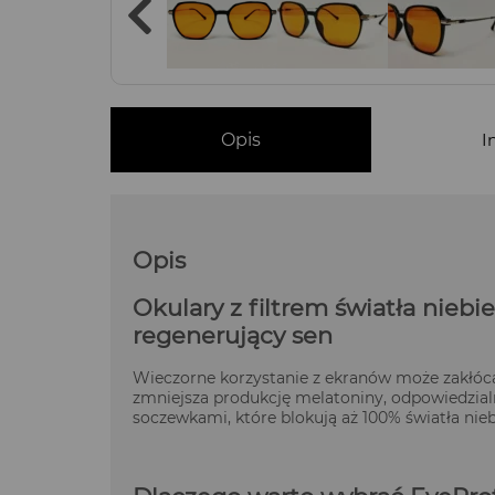
Opis
I
Opis
Okulary z filtrem światła nieb
regenerujący sen
Wieczorne korzystanie z ekranów może zakłócać
zmniejsza produkcję melatoniny, odpowiedzial
soczewkami, które blokują aż 100% światła nieb