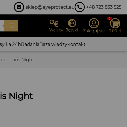
sklep@eyeprotect.eu
+48 723 833 525
0
Waluty
Języki
Zaloguj się
0.00
zł
yłka 24h
Badania
Baza wiedzy
Kontakt
tect Paris Night
is Night