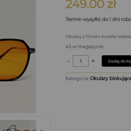
249.00
zł
Termin wysyłki: do 1 dni ro
Okulary z filtrem światła niebi
45 w magazynie
-
+
Dodaj do k
Kategoria:
Okulary blokujące