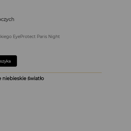
boczych
eskiego EyeProtect Paris Night
oszyka
 niebieskie światło